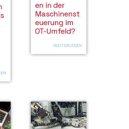
en in der
n
Maschinenst
ns
euerung im
OT-Umfeld?
WEITERLESEN
SEN