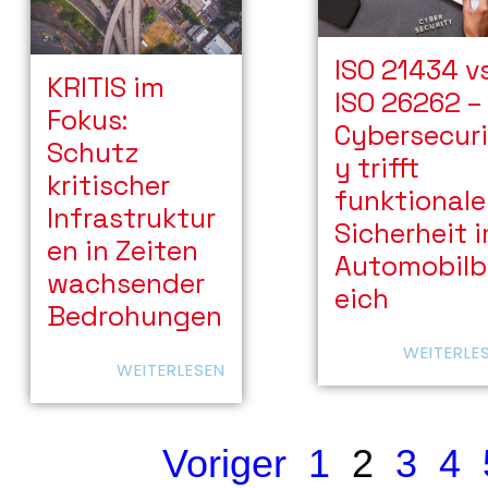
ISO 21434 vs
KRITIS im
ISO 26262 –
Fokus:
Cybersecuri
Schutz
y trifft
kritischer
funktionale
Infrastruktur
Sicherheit 
en in Zeiten
Automobilb
wachsender
eich
Bedrohungen
WEITERLE
WEITERLESEN
Voriger
1
2
3
4