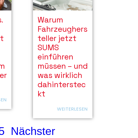
Warum
.
Fahrzeughers
teller jetzt
t
SUMS
einführen
müssen – und
im
was wirklich
er
dahinterstec
kt
SEN
WEITERLESEN
5
Nächster