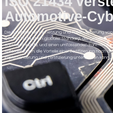
ISO 21434 verst
Automotive-Cyb
Die zunehmende Vernetzung und Automatisierung von Fa
ISO/SAE 21434 ist ein globaler Standard, der gemeinsam
entwickelt wurde, und einen umfassenden Rahmen zur Sic
Anforderungen, die Vorteile einer Zertifizierung nach 
Implementierung und Zertifizierung unterstützen kann.