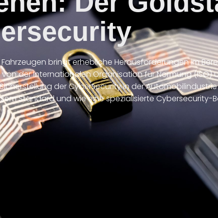
ehen: Der Goldst
ersecurity
hrzeugen bringt erhebliche Herausforderungen im Bereich
 von der Internationalen Organisation für Normung (ISO) 
herstellung der Cybersecurity in der Automobilindustrie bi
diesem Standard und wie eine spezialisierte Cybersecurity