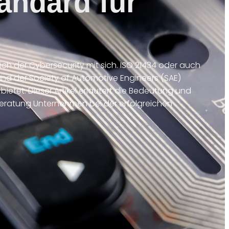
andard für
 der Cybersecurity mit sich. ISO 21434 oder auch
und der Society of Automotive Engineers (SAE)
etet. Dieser Artikel erläutert die Bedeutung und
-Beratung Unternehmen bei der erfolgreichen